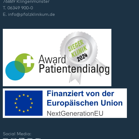
76889 Klingenmünster
T. 06349 900-0
E.
info
@
pfalzklinikum.de
Social Media: