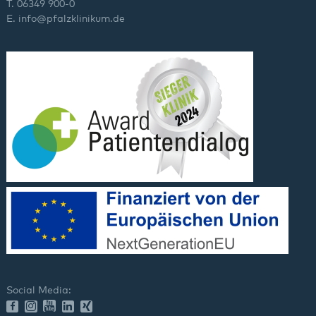
T. 06349 900-0
E.
info
@
pfalzklinikum.de
Social Media: