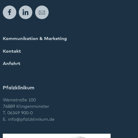
Facebook
LinkedIn
E-Mail
Kommunikation & Marketing
Kontakt
Anfahrt
Pfalzklinikum
Weinstraße 100
76889 Klingenmünster
T. 06349 900-0
E.
info
@
pfalzklinikum.de