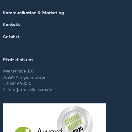
Kommunikation & Marketing
Kontakt
Anfahrt
Pfalzklinikum
Weinstraße 100
76889 Klingenmünster
T. 06349 900-0
E.
info
@
pfalzklinikum.de