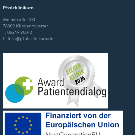
Pfalzklinikum
Weinstraße 100
76889 Klingenmünster
T. 06349 900-0
E.
info
@
pfalzklinikum.de