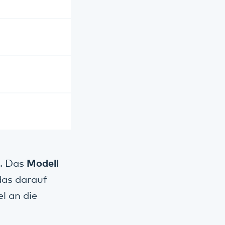
. Das
Modell
das darauf
el an die