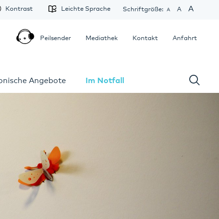
A
Kontrast
Leichte Sprache
Schriftgröße:
A
A
Peilsender
Mediathek
Kontakt
Anfahrt
fonische Angebote
Im Notfall