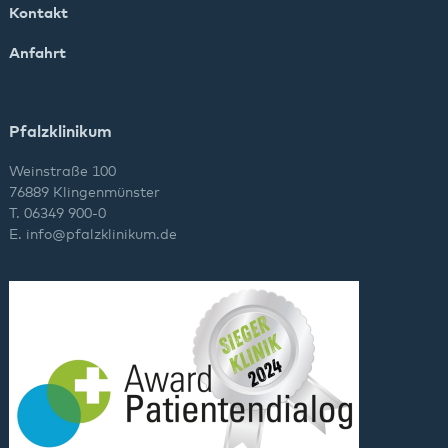
Kontakt
Anfahrt
Pfalzklinikum
Weinstraße 100
76889 Klingenmünster
T. 06349 900-0
E.
info
@
pfalzklinikum.de