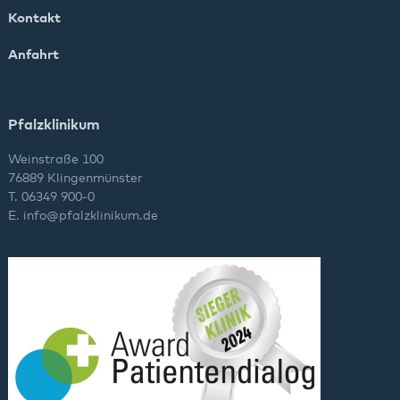
Kontakt
Anfahrt
Pfalzklinikum
Weinstraße 100
76889 Klingenmünster
T. 06349 900-0
E.
info
@
pfalzklinikum.de