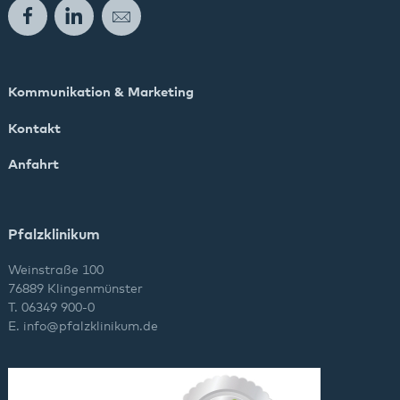
Facebook
LinkedIn
E-Mail
Kommunikation & Marketing
Kontakt
Anfahrt
Pfalzklinikum
Weinstraße 100
76889 Klingenmünster
T. 06349 900-0
E.
info
@
pfalzklinikum.de