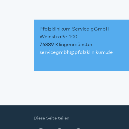
Pfalzklinikum Service gGmbH
Weinstraße 100
76889 Klingenmünster
servicegmbh
@
pfalzklinikum.de
Diese Seite teilen: