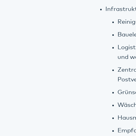
Infrastruk
Reinig
Bauel
Logist
und we
Zentra
Postve
Grünse
Wäsc
Hausm
Empfan