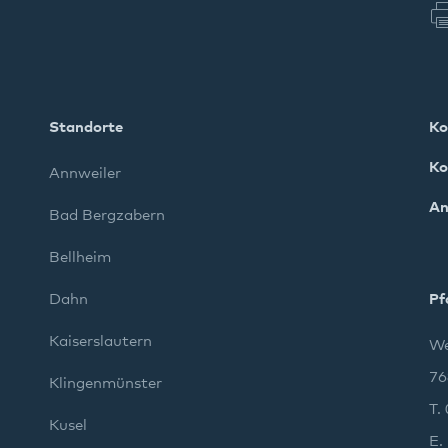
Standorte
Ko
Ko
Annweiler
An
Bad Bergzabern
Bellheim
Dahn
Pf
Kaiserslautern
We
76
Klingenmünster
T.
Kusel
E.