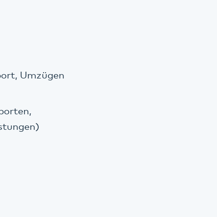
sport, Umzügen
porten,
istungen)