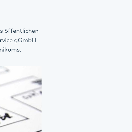
s öffentlichen
ervice gGmbH
inikums.