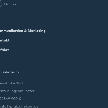
Drucken
mmunikation & Marketing
ntakt
fahrt
alzklinikum
instraße 100
889 Klingenmünster
 06349 900-0
info
@
pfalzklinikum.de