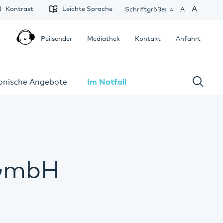
A
Kontrast
Leichte Sprache
Schriftgröße:
A
A
Peilsender
Mediathek
Kontakt
Anfahrt
fonische Angebote
Im Notfall
gGmbH