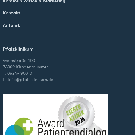
Kommunikation & Marketing
Kontakt
Anfahrt
Pfalzklinikum
Weinstraße 100
76889 Klingenmünster
T. 06349 900-0
E.
info
@
pfalzklinikum.de