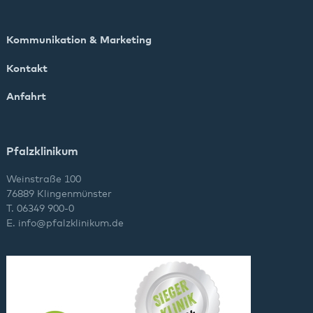
Kommunikation & Marketing
Kontakt
Anfahrt
Pfalzklinikum
Weinstraße 100
76889 Klingenmünster
T. 06349 900-0
E.
info
@
pfalzklinikum.de