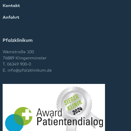
Kontakt
Anfahrt
Pfalzklinikum
Weinstraße 100
76889 Klingenmünster
T. 06349 900-0
E.
info
@
pfalzklinikum.de