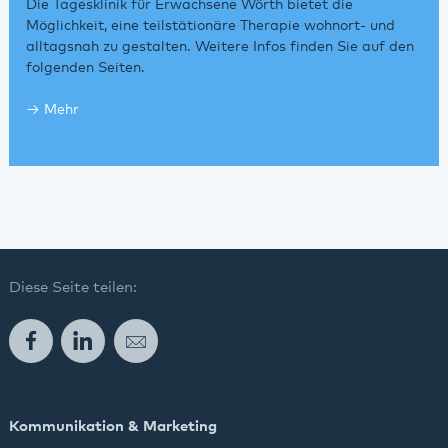
Die Tagesklinik für Erwachsene Wörth bietet die
Möglichkeit, eine teilstätionäre Therapie wohnort- und
alltagsnah zu gestalten. Weitere Infos finden Sie auf den
folgenden Seiten.
Mehr
Diese Seite teilen:
Facebook
LinkedIn
E-Mail
Kommunikation & Marketing