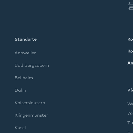
Standorte
Ko
Ko
Annweiler
An
Bad Bergzabern
Bellheim
Dahn
Pf
Kaiserslautern
We
76
Klingenmünster
T.
Kusel
E.