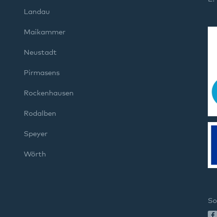
Landau
Maikammer
Neustadt
Pirmasens
Rockenhausen
Rodalben
Speyer
Wörth
So