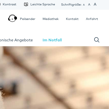
A
Kontrast
Leichte Sprache
Schriftgröße:
A
A
Peilsender
Mediathek
Kontakt
Anfahrt
fonische Angebote
Im Notfall