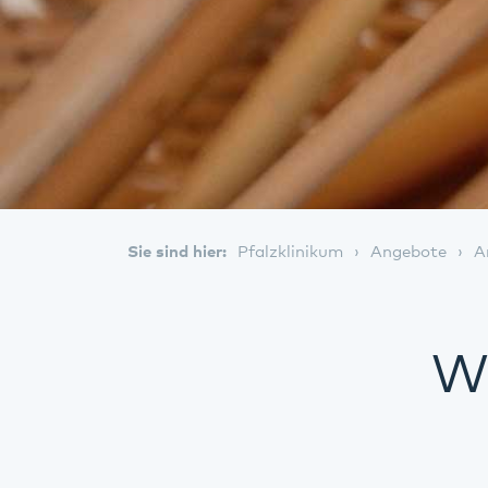
Sie sind hier:
Pfalzklinikum
Angebote
A
We