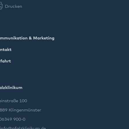
Drucken
mmunikation & Marketing
ntakt
fahrt
alzklinikum
instraße 100
889 Klingenmünster
 06349 900-0
info
@
pfalzklinikum.de