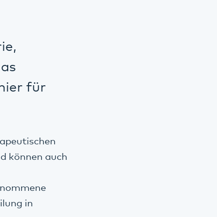
ie,
das
hier für
rapeutischen
und können auch
fgenommene
ilung in