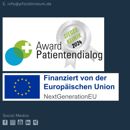
E.
info
@
pfalzklinikum.de
Social Media: