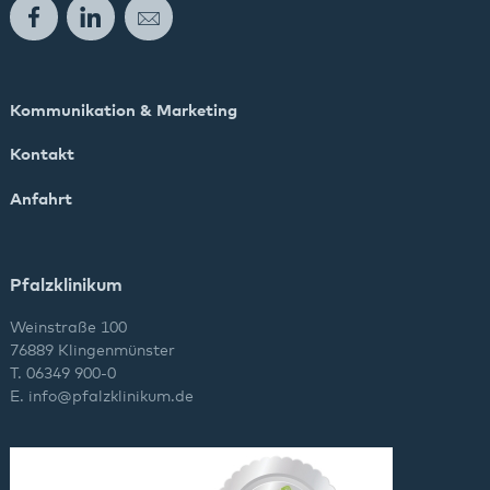
Facebook
LinkedIn
E-Mail
Kommunikation & Marketing
Kontakt
Anfahrt
Pfalzklinikum
Weinstraße 100
76889 Klingenmünster
T. 06349 900-0
E.
info
@
pfalzklinikum.de