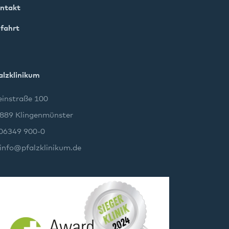
ntakt
fahrt
alzklinikum
instraße 100
889 Klingenmünster
 06349 900-0
info
@
pfalzklinikum.de