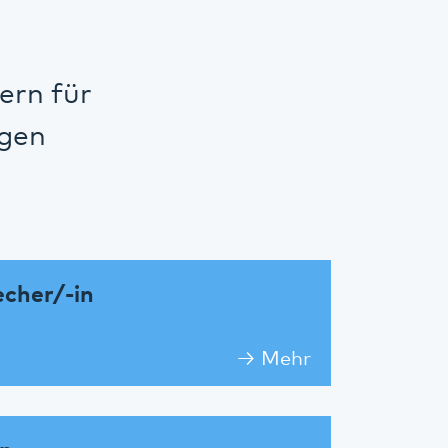
ern für
igen
cher/-in
Mehr