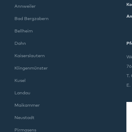
Ko
Annweiler
An
Bad Bergzabern
Bellheim
Dahn
Pf
Kaiserslautern
We
76
Klingenmünster
T.
Kusel
E.
Landau
Maikammer
Neustadt
Pirmasens