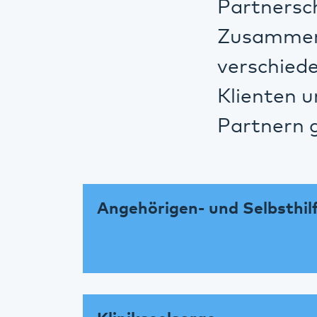
Partnersc
Zusammena
verschied
Klienten u
Partnern 
Angehörigen- und Selbsthi