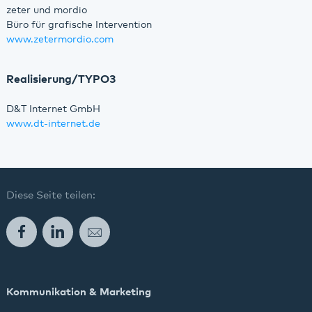
zeter und mordio
Büro für grafische Intervention
www.zetermordio.com
Realisierung/TYPO3
D&T Internet GmbH
www.dt-internet.de
Diese Seite teilen:
Facebook
LinkedIn
E-Mail
Kommunikation & Marketing