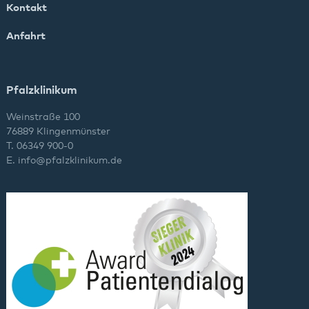
Kontakt
Anfahrt
Pfalzklinikum
Weinstraße 100
76889 Klingenmünster
T. 06349 900-0
E.
info
@
pfalzklinikum.de