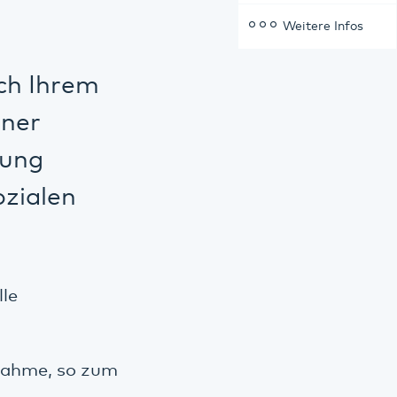
Weitere Infos
ch Ihrem
iner
kung
ozialen
lle
ßnahme, so zum