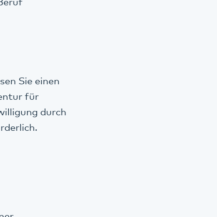
Beruf
sen Sie einen
ntur für
willigung durch
derlich.
ner