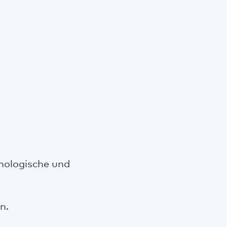
chologische und
n.