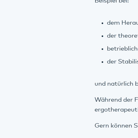
Beispiel bei:
dem Herau
der theore
betrieblic
der Stabil
und natürlich 
Während der Fö
ergotherapeut
Gern können Si