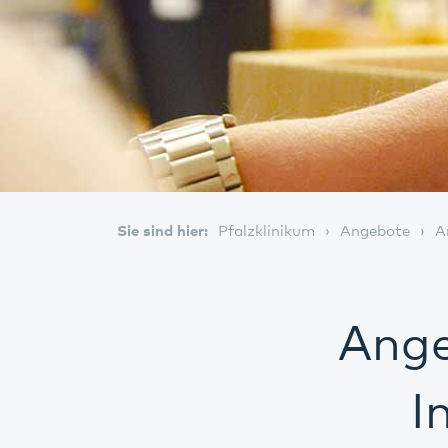
Sie sind hier:
Pfalzklinikum
Angebote
A
Ange
I