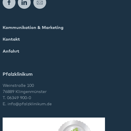
Facebook
LinkedIn
E-Mail
Kommunikation & Marketing
Kontakt
Anfahrt
Pfalzklinikum
Weinstraße 100
76889 Klingenmünster
T. 06349 900-0
E.
info
@
pfalzklinikum.de