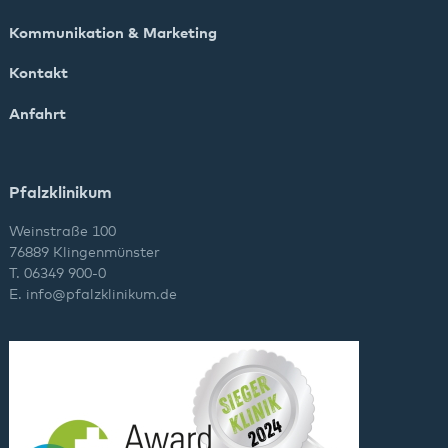
Kommunikation & Marketing
Kontakt
Anfahrt
Pfalzklinikum
Weinstraße 100
76889 Klingenmünster
T. 06349 900-0
E.
info
@
pfalzklinikum.de