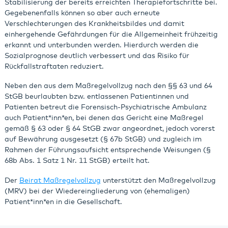
Stabilisierung der bereits erreichten Therapiefortschritte bei.
Gegebenenfalls können so aber auch erneute
Verschlechterungen des Krankheitsbildes und damit
einhergehende Gefährdungen für die Allgemeinheit frühzeitig
erkannt und unterbunden werden. Hierdurch werden die
Sozialprognose deutlich verbessert und das Risiko für
Rückfallstraftaten reduziert.
Neben den aus dem Maßregelvollzug nach den §§ 63 und 64
StGB beurlaubten bzw. entlassenen Patientinnen und
Patienten betreut die Forensisch-Psychiatrische Ambulanz
auch Patient*inn*en, bei denen das Gericht eine Maßregel
gemäß § 63 oder § 64 StGB zwar angeordnet, jedoch vorerst
auf Bewährung ausgesetzt (§ 67b StGB) und zugleich im
Rahmen der Führungsaufsicht entsprechende Weisungen (§
68b Abs. 1 Satz 1 Nr. 11 StGB) erteilt hat.
Der
Beirat Maßregelvollzug
unterstützt den Maßregelvollzug
(MRV) bei der Wiedereingliederung von (ehemaligen)
Patient*inn*en in die Gesellschaft.