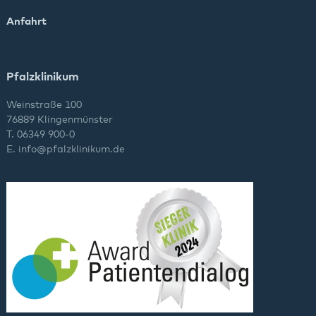
Anfahrt
Pfalzklinikum
Weinstraße 100
76889 Klingenmünster
T. 06349 900-0
E.
info
@
pfalzklinikum.de