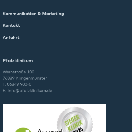
Kommunikation & Marketing
Kontakt
Anfahrt
Pfalzklinikum
Weinstraße 100
76889 Klingenmünster
T. 06349 900-0
E.
info
@
pfalzklinikum.de