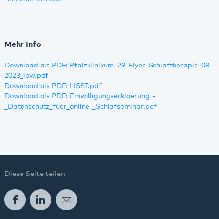
Mehr Info
Download als PDF: Pfalzklinikum_29_Flyer_Schlaftherapie_08-
2023_low.pdf
Download als PDF: LISST.pdf
Download als PDF: Einwilligungserklaerung_-
_Datenschutz_fuer_online-_Schlafseminar.pdf
Diese Seite teilen:
Facebook
LinkedIn
E-Mail