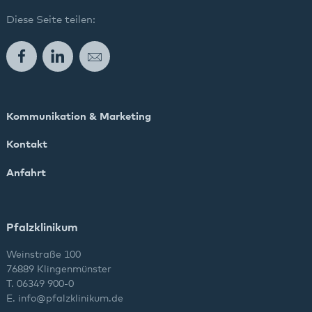
Diese Seite teilen:
Bad Bergzabern
Facebook
LinkedIn
E-Mail
Dahn
Kaiserslautern
Kommunikation & Marketing
Klingenmünster
Kontakt
Kusel
Anfahrt
Landau
Maikammer
Pfalzklinikum
Weinstraße 100
Pirmasens
76889 Klingenmünster
T. 06349 900-0
Rockenhausen
E.
info
@
pfalzklinikum.de