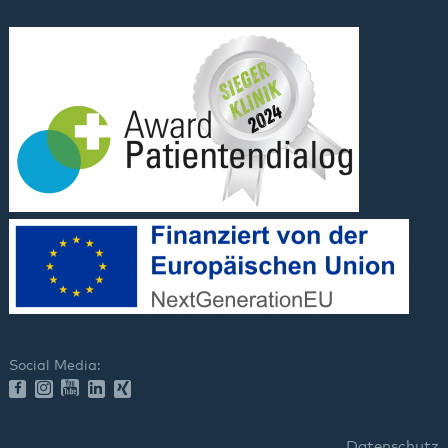
Rodalben
Speyer
Wörth
Social Media:
Datenschutz