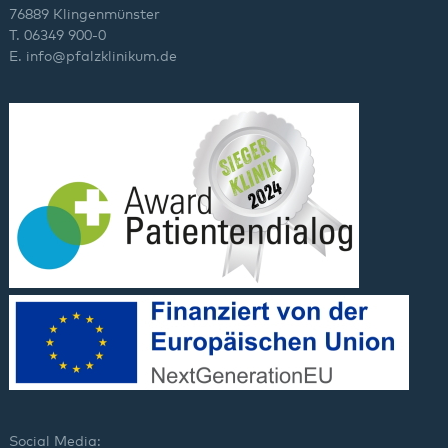
76889 Klingenmünster
T. 06349 900-0
E.
info
@
pfalzklinikum.de
Social Media: