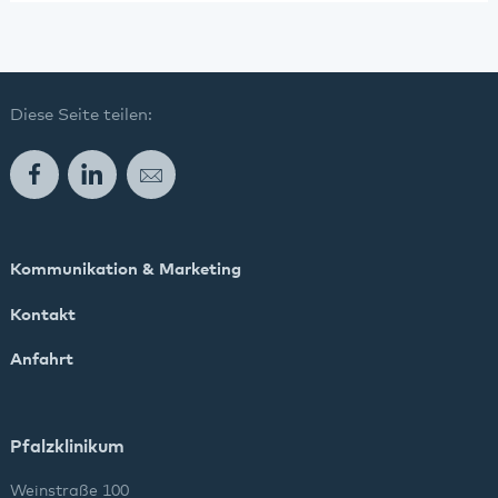
Rodalben
Speyer
Diese Seite teilen:
Wörth
Facebook
LinkedIn
E-Mail
Kommunikation & Marketing
Kontakt
Anfahrt
Pfalzklinikum
Weinstraße 100