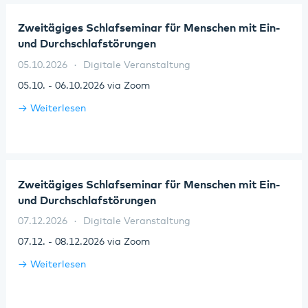
Oktober 2026
Bad Bergzabern
Zweitägiges Schlafseminar für Menschen mit Ein-
und Durchschlafstörungen
Dezember 2026
Dahn
05.10.2026
Digitale Veranstaltung
05.10. - 06.10.2026 via Zoom
Kaiserslautern
Weiterlesen
Klingenmünster
Kusel
Zweitägiges Schlafseminar für Menschen mit Ein-
Landau
und Durchschlafstörungen
Maikammer
07.12.2026
Digitale Veranstaltung
07.12. - 08.12.2026 via Zoom
Pirmasens
Weiterlesen
Rockenhausen