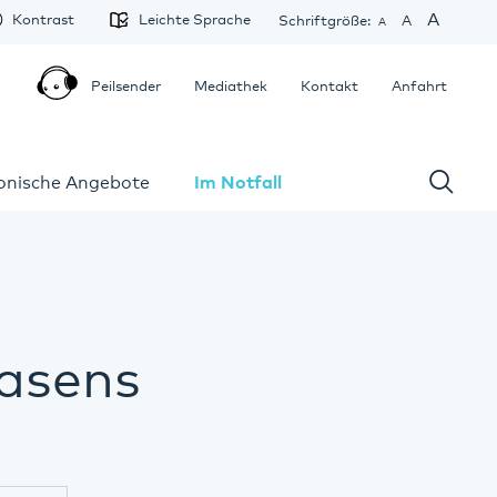
A
Kontrast
Leichte Sprache
Schriftgröße:
A
A
Peilsender
Mediathek
Kontakt
Anfahrt
fonische Angebote
Im Notfall
masens