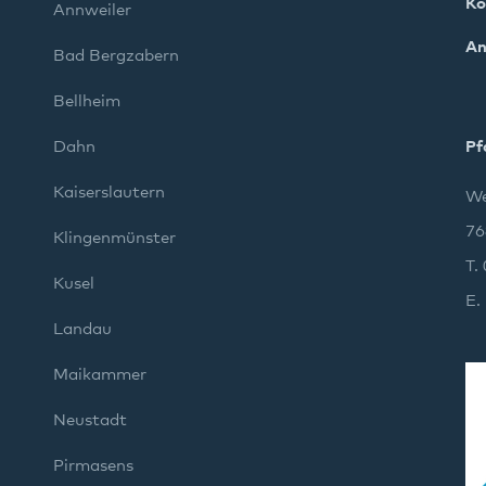
Ko
Annweiler
Landau
An
Bad Bergzabern
Maikammer
Bellheim
Pirmasens
Dahn
Pf
Kaiserslautern
We
Rockenhausen
76
Klingenmünster
Rodalben
T.
Kusel
E.
Speyer
Landau
Wörth
Maikammer
Neustadt
Pirmasens