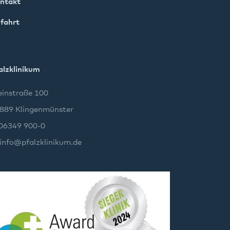
ntakt
fahrt
alzklinikum
instraße 100
889 Klingenmünster
 06349 900-0
info
@
pfalzklinikum.de