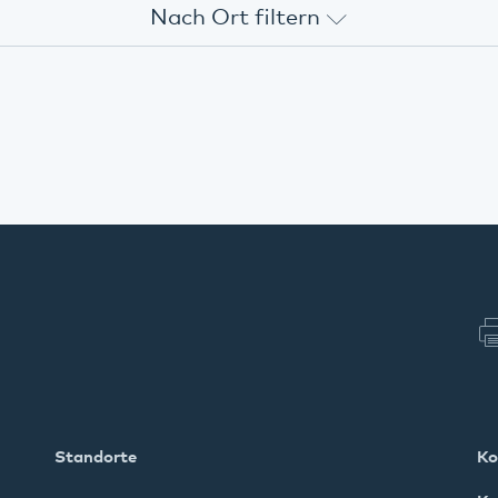
Nach Ort filtern
Alle
Online-Veranstaltung
Annweiler
Bad Bergzabern
Dahn
Kaiserslautern
Klingenmünster
Standorte
Ko
Kusel