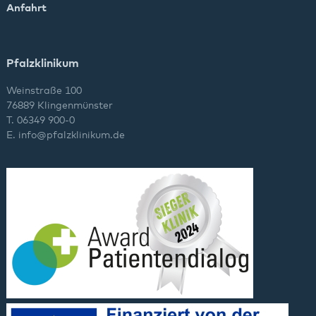
Anfahrt
Pfalzklinikum
Weinstraße 100
76889 Klingenmünster
T. 06349 900-0
E.
info
@
pfalzklinikum.de