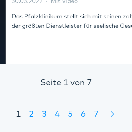
30.03.2022
Mit Video
Das Pfalzklinikum stellt sich mit seinen za
der größten Dienstleister für seelische Gesu
Seite 1 von 7
1
2
3
4
5
6
7
→