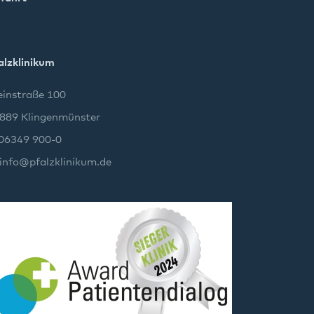
alzklinikum
instraße 100
889 Klingenmünster
 06349 900-0
info
@
pfalzklinikum.de