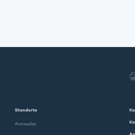
Standorte
Ko
Ko
Annweiler
An