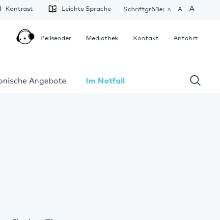
A
Kontrast
Leichte Sprache
Schriftgröße:
A
A
Peilsender
Mediathek
Kontakt
Anfahrt
fonische Angebote
Im Notfall