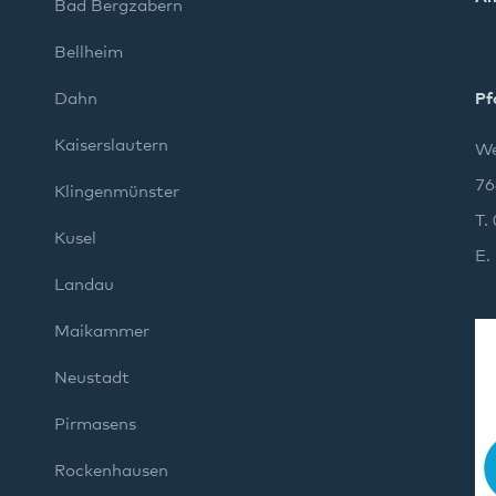
Bad Bergzabern
Bellheim
Dahn
Pf
Kaiserslautern
We
76
Klingenmünster
T.
Kusel
E.
Landau
Maikammer
Neustadt
Pirmasens
Rockenhausen