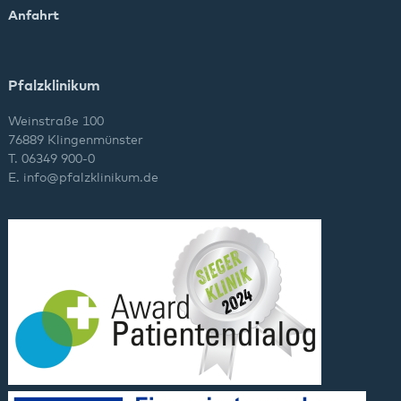
Anfahrt
Pfalzklinikum
Weinstraße 100
76889 Klingenmünster
T. 06349 900-0
E.
info
@
pfalzklinikum.de