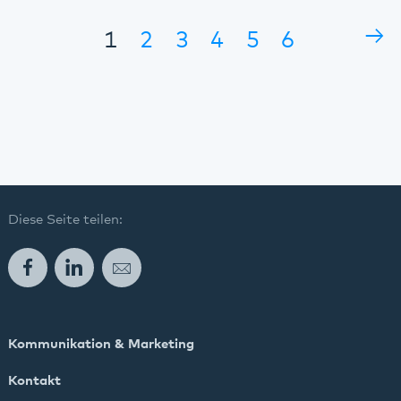
→
1
2
3
4
5
6
Diese Seite teilen:
Facebook
LinkedIn
E-Mail
Kommunikation & Marketing
Kontakt