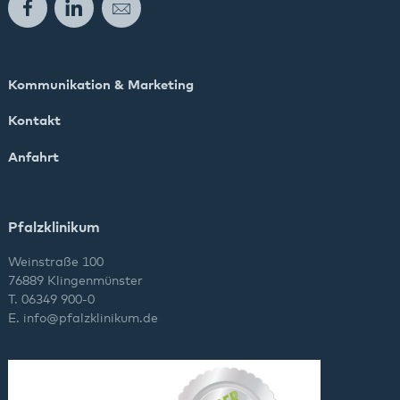
Facebook
LinkedIn
E-Mail
Kommunikation & Marketing
Kontakt
Anfahrt
Pfalzklinikum
Weinstraße 100
76889 Klingenmünster
T. 06349 900-0
E.
info
@
pfalzklinikum.de