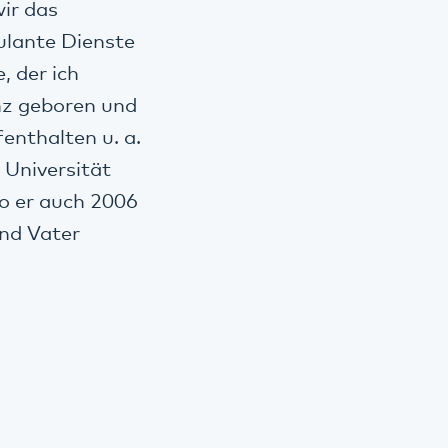
ir das
ulante Dienste
, der ich
nz geboren und
enthalten u. a.
 Universität
o er auch 2006
und Vater