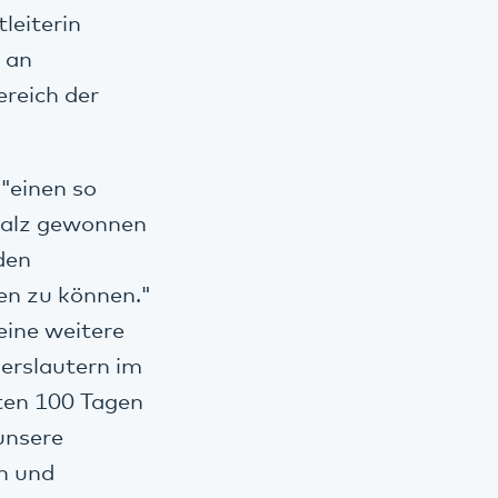
leiterin
l an
ereich der
 "einen so
falz gewonnen
den
en zu können."
eine weitere
erslautern im
ten 100 Tagen
 unsere
n und