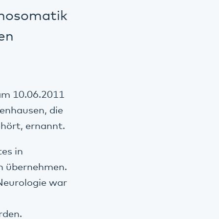
ychosomatik
en
 am 10.06.2011
kenhausen, die
hört, ernannt.
es in
rn übernehmen.
Neurologie war
rden.