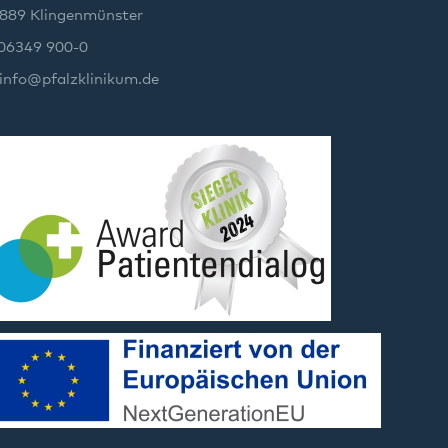
889 Klingenmünster
 06349 900-0
info
@
pfalzklinikum.de