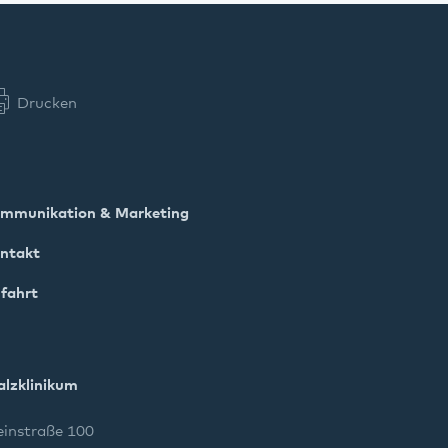
Drucken
mmunikation & Marketing
ntakt
fahrt
alzklinikum
instraße 100