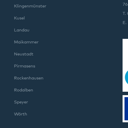
76
Klingenmünster
T.
Kusel
E.
Landau
Maikammer
Neustadt
Pirmasens
Rockenhausen
Rodalben
Speyer
Wörth