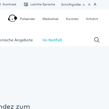
A
Kontrast
Leichte Sprache
Schriftgröße:
A
A
Peilsender
Mediathek
Kontakt
Anfahrt
fonische Angebote
Im Notfall
andez zum