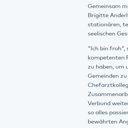
Gemeinsam mit 
Brigitte Anderl
stationären, t
seelischen Ges
"Ich bin froh"
kompetenten F
zu haben, um u
Gemeinden zu 
Chefarztkollegi
Zusammenarbei
Verbund weiter
so alles passie
bewährten Ang