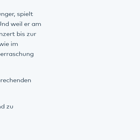
nger, spielt
Und weil er am
nzert bis zur
 wie im
berraschung
sprechenden
nd zu