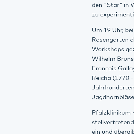
den "Star" in 
zu experimenti
Um 19 Uhr, be
Rosengarten de
Workshops gez
Wilhelm Bruns
François Galla
Reicha (1770 -
Jahrhunderten
Jagdhornbläse
Pfalzklinikum-
stellvertreten
ein und übergi