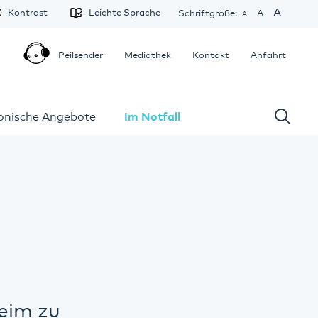
A
Kontrast
Leichte Sprache
Schriftgröße:
A
A
Peilsender
Mediathek
Kontakt
Anfahrt
fonische Angebote
Im Notfall
eim zu