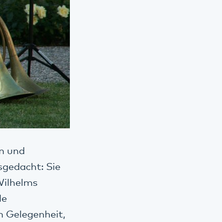
en und
sgedacht: Sie
Wilhelms
le
n Gelegenheit,