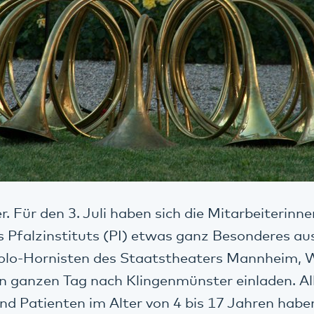
. Für den 3. Juli haben sich die Mitarbeiterinn
s Pfalzinstituts (PI) etwas ganz Besonderes au
olo-Hornisten des Staatstheaters Mannheim, 
en ganzen Tag nach Klingenmünster einladen. Al
nd Patienten im Alter von 4 bis 17 Jahren habe