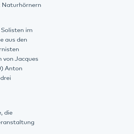
t Naturhörnern
Solisten im
se aus den
rnisten
n von Jacques
0) Anton
drei
, die
Veranstaltung