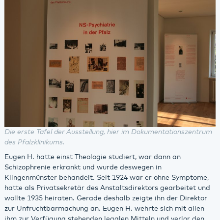
Die erste Tafel der Ausstellung, hier im Dokumentationszentrum
des Pfalzklinikums.
Eugen H. hatte einst Theologie studiert, war dann an
Schizophrenie erkrankt und wurde deswegen in
Klingenmünster behandelt. Seit 1924 war er ohne Symptome,
hatte als Privatsekretär des Anstaltsdirektors gearbeitet und
wollte 1935 heiraten. Gerade deshalb zeigte ihn der Direktor
zur Unfruchtbarmachung an. Eugen H. wehrte sich mit allen
ihm zur Verfügung stehenden legalen Mitteln und verlor den