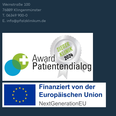
Weinstraße 100
76889 Klingenmünster
T. 06349 900-0
E.
info
@
pfalzklinikum.de