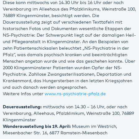
Diese kann mittwochs von 14.30 Uhr bis 16 Uhr oder nach
Vereinbarung im Alleehaus des Pfalzklinikums, Weinstraße 100,
76889 Klingenmünster, besichtigt werden. Die
Dauerausstellung zeigt auf verschiedenen Texttafeln mit
historischen Fotos und Dokumenten wesentliche Etappen der
NS-Psychiatrie: Der Schwerpunkt liegt auf der damaligen Heil-
und Pflegeanstalt in Klingenmünster. An den Beispielen von
zehn Patientenschicksalen beleuchtet „NS-Psychiatrie in der
Pfalz“, was damals psychisch kranken und beeinträchtigten
Menschen angetan wurde und wie das geschehen konnte. Über
2000 Klingenmünsterer Patienten wurden Opfer der NS-
Psychiatrie. Zahllose Zwangssterilisationen, Deportation und
Krankenmord, das Hungersterben in den letzten Kriegsjahren
und auch danach werden angesprochen.
Weitere Infos unter
www.ns-psychiatrie-pfalz.de
Dauerausstellung:
mittwochs von 14.30 – 16 Uhr, oder nach
Vereinbarung, Alleehaus, Pfalzklinikum, Weinstraße 100, 76889
Klingenmünster
Wanderausstellung bis 19. April:
Museum im Westrich,
Miesenbacher Str. 16, 6877 Ramstein-Miesenbach