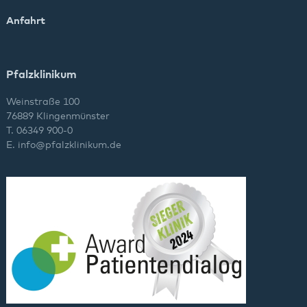
Anfahrt
Pfalzklinikum
Weinstraße 100
76889 Klingenmünster
T. 06349 900-0
E.
info
@
pfalzklinikum.de