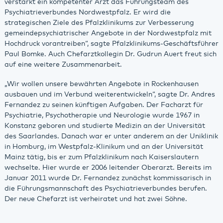
verstärkt ein kompetenter Arzt das Führungsteam des
Psychiatrieverbundes Nordwestpfalz. Er wird die
strategischen Ziele des Pfalzklinikums zur Verbesserung
gemeindepsychiatrischer Angebote in der Nordwestpfalz mit
Hochdruck vorantreiben“, sagte Pfalzklinikums-Geschäftsführer
Paul Bomke. Auch Chefarztkollegin Dr. Gudrun Auert freut sich
auf eine weitere Zusammenarbeit.
„Wir wollen unsere bewährten Angebote in Rockenhausen
ausbauen und im Verbund weiterentwickeln“, sagte Dr. Andres
Fernandez zu seinen künftigen Aufgaben. Der Facharzt für
Psychiatrie, Psychotherapie und Neurologie wurde 1967 in
Konstanz geboren und studierte Medizin an der Universität
des Saarlandes. Danach war er unter anderem an der Uniklinik
in Homburg, im Westpfalz-Klinikum und an der Universität
Mainz tätig, bis er zum Pfalzklinikum nach Kaiserslautern
wechselte. Hier wurde er 2006 leitender Oberarzt. Bereits im
Januar 2011 wurde Dr. Fernandez zunächst kommissarisch in
die Führungsmannschaft des Psychiatrieverbundes berufen.
Der neue Chefarzt ist verheiratet und hat zwei Söhne.