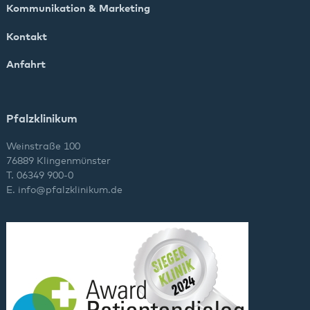
Kommunikation & Marketing
Kontakt
Anfahrt
Pfalzklinikum
Weinstraße 100
76889 Klingenmünster
T. 06349 900-0
E.
info
@
pfalzklinikum.de