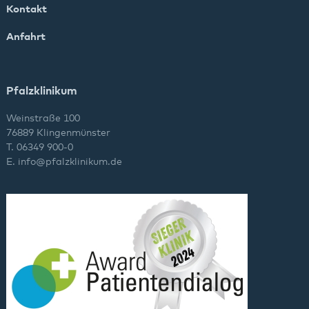
Kontakt
Anfahrt
Pfalzklinikum
Weinstraße 100
76889 Klingenmünster
T. 06349 900-0
E.
info
@
pfalzklinikum.de