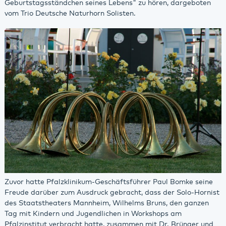
Geburtstagsständchen seines Lebens" zu hören, dargeboten
vom Trio Deutsche Naturhorn Solisten.
Zuvor hatte Pfalzklinikum-Geschäftsführer Paul Bomke seine
Freude darüber zum Ausdruck gebracht, dass der Solo-Hornist
des Staatstheaters Mannheim, Wilhelms Bruns, den ganzen
Tag mit Kindern und Jugendlichen in Workshops am
Pfalzinstitut verbracht hatte, zusammen mit Dr. Brünger und