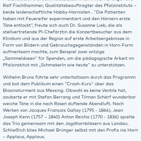
Ralf Fischlhammer, Qualitätsbeauftragter des Pfalzinstituts –
beide leidenschaftliche Hobby-Hornisten . "Die Patienten
haben mit Feuereifer experimentiert und den Hörnern erste
Töne entlockt", freute sich auch Dr. Susanne Lieb, die als
stellvertretende PI-Chefärztin die Konzertbesucher aus dem
Klinikum und aus der Region auf erste Arbeitsergebnisse in
Form von Bildern und Gebrauchsgegenständen in Horn-Form
aufmerksam machte, zum Beispiel zwei witzige
„Sammeldosen" für Spenden, um die pädagogische Arbeit im
Pfalzinstitut mit „Schmakerln wie heute" zu unterstützen.
Wilhelm Bruns führte sehr unterhaltsam durch das Programm
und bot dem Publikum einen "Crash-Kurs" über das
Blasinsturment aus Messing. Obwohl es keine Ventile hat,
zauberte er mit Stefan Berrang und Tilman Schärf wunderbar
weiche Töne in die nach Rosen duftende Abendluft. Nach
Werken von Jacques François Gallay (1795 - 1864), Jean
Joseph Kenn (1757 – 1840) Anton Reicha (1770 - 1836) spielte
das Trio gemeinsam mit den Jagdhornbläsern aus Landau.
Schließlich blies Michael Brünger selbst mit den Profis ins Horn
– Applaus, Applaus.