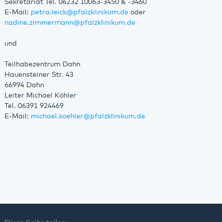
Sekretariat Tel. 06232 10063-3450 & -3460
E-Mail:
petra.leick
@
pfalzklinikum.de
oder
nadine.zimmermann
@
pfalzklinikum.de
und
Teilhabezentrum Dahn
Hauensteiner Str. 43
66994 Dahn
Leiter Michael Köhler
Tel. 06391 924469
E-Mail:
michael.koehler
@
pfalzklinikum.de