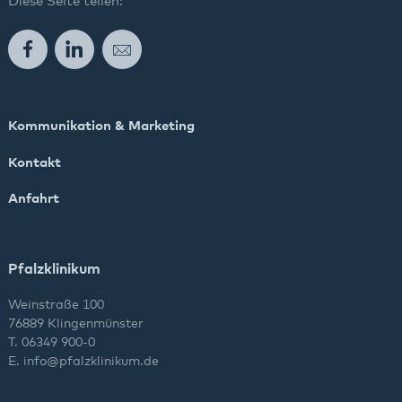
Diese Seite teilen:
Facebook
LinkedIn
E-Mail
Kommunikation & Marketing
Kontakt
Anfahrt
Pfalzklinikum
Weinstraße 100
76889 Klingenmünster
T. 06349 900-0
E.
info
@
pfalzklinikum.de