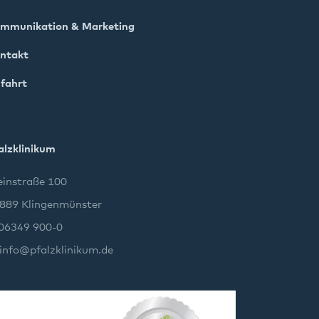
mmunikation & Marketing
ntakt
fahrt
alzklinikum
instraße 100
889 Klingenmünster
 06349 900-0
info
@
pfalzklinikum.de