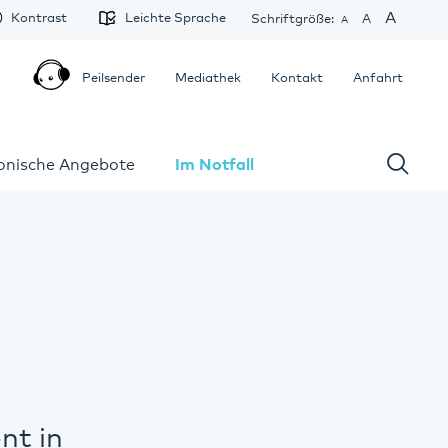
A
Kontrast
Leichte Sprache
Schriftgröße:
A
A
Peilsender
Mediathek
Kontakt
Anfahrt
fonische Angebote
Im Notfall
nt in