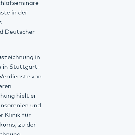
Schlafseminare
ste in der
s
d Deutscher
szeichnung in
 in Stuttgart-
 Verdienste von
eren
hung hielt er
 Insomnien und
 Klinik für
ikums, zu der
ichnung.