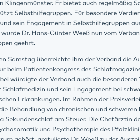
in Klingenmünster. Er bietet auch regelmäßig 
ützt Selbsthilfegruppen. Für besondere Verdien
 und sein Engagement in Selbsthilfegruppen au
t wurde Dr. Hans-Günter Weeß nun vom Verban
ppen geehrt.
n Samstag überreichte ihm der Verband die Au
ur beim Patientenkongress des Schlafmagazins
abei würdigte der Verband auch die besonderen
er Schlafmedizin und sein Engagement bei schw
schen Erkrankungen. Im Rahmen der Preisverlei
 die Behandlung von chronischen und schweren
 Sekundenschlaf am Steuer. Die Chefärztin der
sychosomatik und Psychotherapie des Pfalzklin
rum gehört, gratulierte Dr. Weeß zu der Ausze