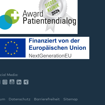
cial Media:
sum
Datenschutz
Barrierefreiheit
Sitemap