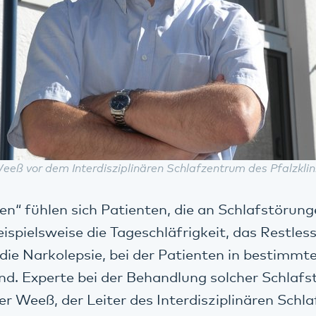
eeß vor dem Interdisziplinären Schlafzentrum des Pfalzklin
en“ fühlen sich Patienten, die an Schlafstörung
ispielsweise die Tageschläfrigkeit, das Restles
ie Narkolepsie, bei der Patienten in bestimmt
nd. Experte bei der Behandlung solcher Schlafs
r Weeß, der Leiter des Interdisziplinären Sch