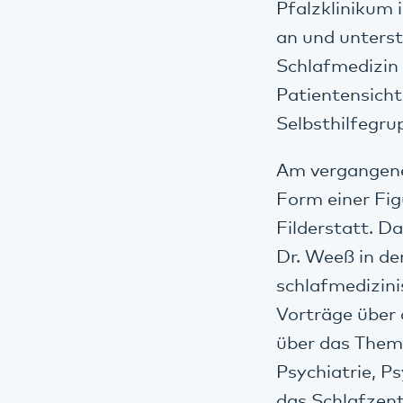
Pfalzklinikum 
an und unterst
Schlafmedizin
Patientensich
Selbsthilfegru
Am vergangene
Form einer Fig
Filderstatt. D
Dr. Weeß in d
schlafmedizini
Vorträge über
über das Thema
Psychiatrie, P
das Schlafzent