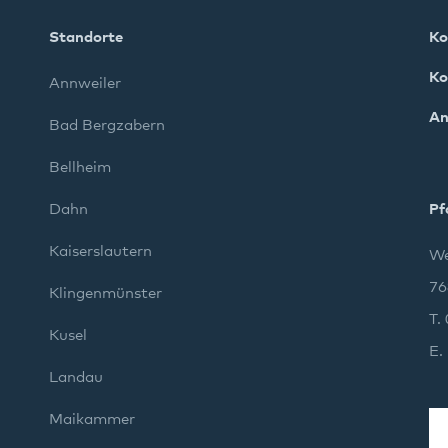
Standorte
Ko
Ko
Annweiler
An
Bad Bergzabern
Bellheim
Dahn
Pf
Kaiserslautern
We
76
Klingenmünster
T.
Kusel
E.
Landau
Maikammer