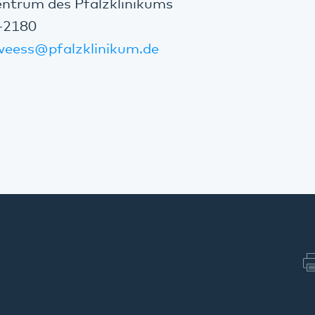
entrum des Pfalzklinikums
0-2180
weess
@
pfalzklinikum.de