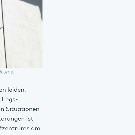
ikums.
en leiden.
s Legs-
en Situationen
törungen ist
lafzentrums am