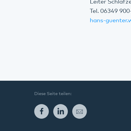
Leiter Schlafz
Tel. 06349 90
hans-guenter.
Diese Seite teilen:
Facebook
LinkedIn
E-Mail