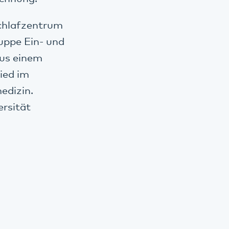
Schlafzentrum
ruppe Ein- und
aus einem
ied im
edizin.
ersität