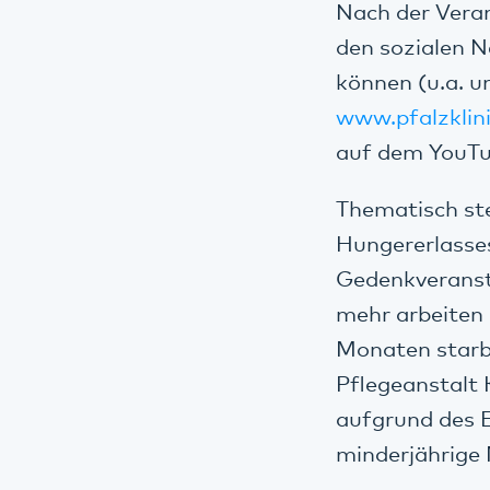
Nach der Veran
den sozialen N
können (u.a. u
www.pfalzkli
auf dem YouTu
Thematisch st
Hungererlasse
Gedenkveransta
mehr arbeiten 
Monaten starb
Pflegeanstalt
aufgrund des 
minderjährige