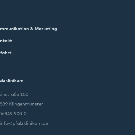
mmunikation & Marketing
ntakt
fahrt
alzklinikum
instraße 100
889 Klingenmünster
 06349 900-0
info
@
pfalzklinikum.de