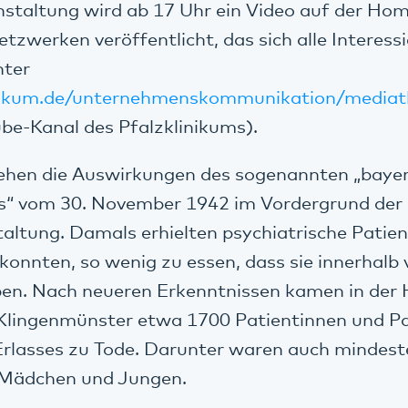
staltung wird ab 17 Uhr ein Video auf der Ho
etzwerken veröffentlicht, das sich alle Interes
nter
nikum.de/unternehmenskommunikation/mediat
be-Kanal des Pfalzklinikums).
ehen die Auswirkungen des sogenannten „bayer
s“ vom 30. November 1942 im Vordergrund der
ltung. Damals erhielten psychiatrische Patient
konnten, so wenig zu essen, dass sie innerhalb
en. Nach neueren Erkenntnissen kamen in der H
 Klingenmünster etwa 1700 Patientinnen und P
Erlasses zu Tode. Darunter waren auch mindest
 Mädchen und Jungen.