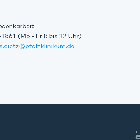
edenkarbeit
-1861 (Mo - Fr 8 bis 12 Uhr)
s.dietz
@
pfalzklinikum.de