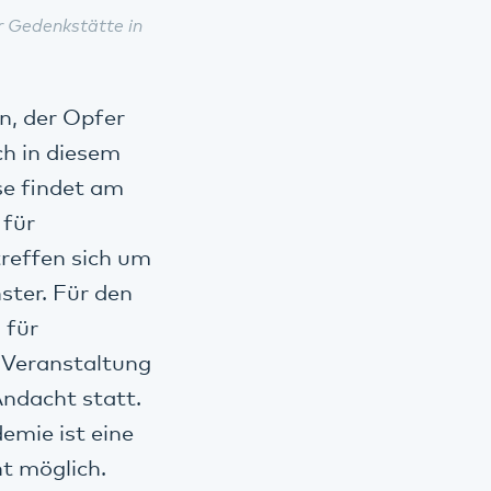
r Gedenkstätte in
n, der Opfer
ch in diesem
se findet am
 für
treffen sich um
ster. Für den
 für
 Veranstaltung
Andacht statt.
mie ist eine
ht möglich.