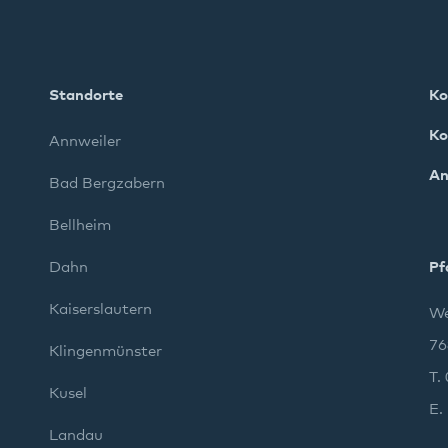
Standorte
Ko
Ko
Annweiler
An
Bad Bergzabern
Bellheim
Dahn
Pf
Kaiserslautern
We
76
Klingenmünster
T.
Kusel
E.
Landau