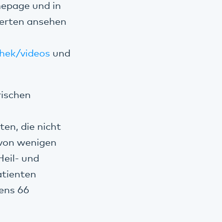
mepage und in
sierten ansehen
hek/videos
und
ischen
en, die nicht
 von wenigen
eil- und
atienten
ens 66