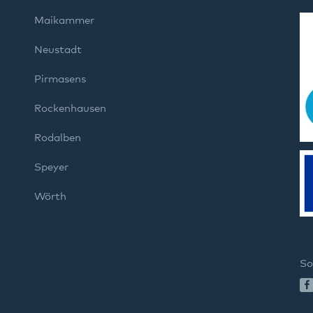
Maikammer
Neustadt
Pirmasens
Rockenhausen
Rodalben
Speyer
Wörth
So