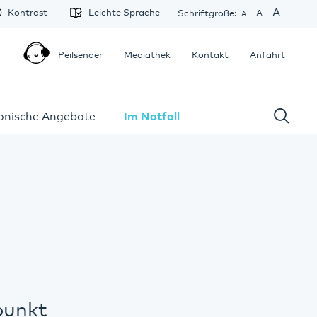
A
Kontrast
Leichte Sprache
Schriftgröße:
A
A
Peilsender
Mediathek
Kontakt
Anfahrt
fonische Angebote
Im Notfall
punkt