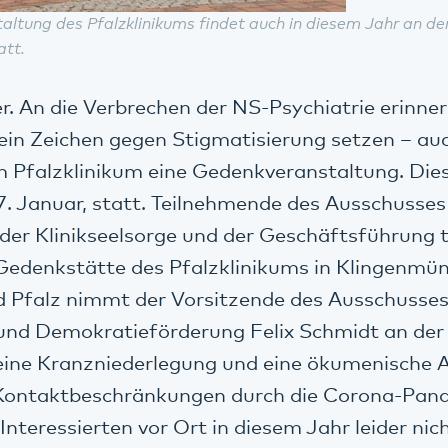
ltung des Pfalzklinikums findet auch in diesem Jahr an de
att.
. An die Verbrechen der NS-Psychiatrie erinner
in Zeichen gegen Stigmatisierung setzen – au
m Pfalzklinikum eine Gedenkveranstaltung. Die
. Januar, statt. Teilnehmende des Ausschusses
der Klinikseelsorge und der Geschäftsführung 
Gedenkstätte des Pfalzklinikums in Klingenmün
 Pfalz nimmt der Vorsitzende des Ausschusses
und Demokratieförderung Felix Schmidt an der
n eine Kranzniederlegung und eine ökumenische 
Kontaktbeschränkungen durch die Corona-Pande
nteressierten vor Ort in diesem Jahr leider nic