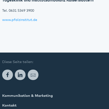
Tagesklinik und Institutsambulanz Kaiserslautern
Tel. 0631 5349 3900
www.pfalzinstitut.de
Diese Seite teilen:
Facebook
LinkedIn
E-Mail
Kommunikation & Marketing
Kontakt