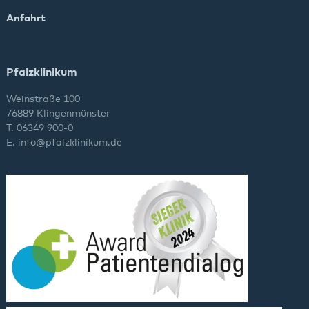
Anfahrt
Pfalzklinikum
Weinstraße 100
76889 Klingenmünster
T. 06349 900-0
E.
info
@
pfalzklinikum.de