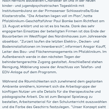
Noch herrscht Baustellen-Charakter an und in der neuen
kinder- und jugendpsychiatrischen Tagesklinik mit
Institutsambulanz an der Pirmasenser Schlossstraße/Ecke
Klosterstraße. "Die Arbeiten liegen voll im Plan", hatte
Pfalzklinikum-Geschäftsführer Paul Bomke beim Richtfest am
13. August erklärt und so ist es bis heute. Dank des sehr
engagierten Einsatzes der beteiligten Firmen ist das Ende der
Bauarbeiten im Westflügel des Nardinihauses zum Jahresende
absehbar. "Zurzeit laufen die letzten Elektro-, Decken- und
Bodeninstallationen im Innenbereich", informiert Ansgar Kauff,
Leiter des Bau- und Flächenmanagements im Pfalzklinikum. Im
Außenbereich werde in den nächsten Tagen der
behindertengerechte Zugang gestaltet. Anschließend stehen
Reinigung, Möblierung sowie der Anschluss von Telefon- und
EDV-Anlage auf dem Programm.
Während die Räumlichkeiten sich zunehmend dem geplanten
Ambiente annähern, kümmert sich die Arbeitsgruppe der
künftigen Nutzer um alle Details für die therapeutische und
pädagogische Arbeit. Da ist zum Beispiel Spielzeug zu
bestellen, Arbeitsmaterial für den Schulunterricht auszuwählen
und die Farbe des Geschirrs festzulegen. "Unser Konzept sieht