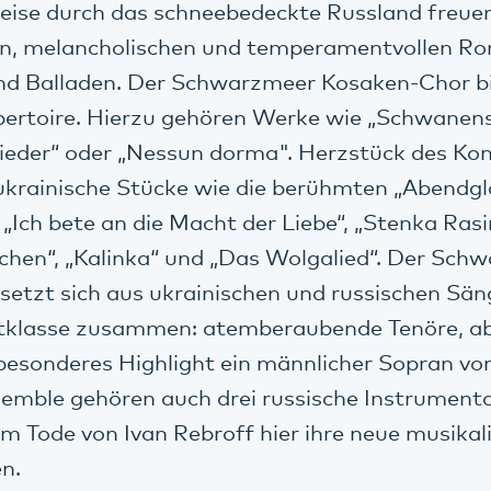
eise durch das schneebedeckte Russland freue
en, melancholischen und temperamentvollen R
nd Balladen. Der Schwarzmeer Kosaken-Chor bi
epertoire. Hierzu gehören Werke wie „Schwanens
ieder“ oder „Nessun dorma". Herzstück des Kon
ukrainische Stücke wie die berühmten „Abendgl
 „Ich bete an die Macht der Liebe“, „Stenka Rasi
chen“, „Kalinka“ und „Das Wolgalied“. Der Sch
etzt sich aus ukrainischen und russischen Sän
tklasse zusammen: atemberaubende Tenöre, ab
besonderes Highlight ein männlicher Sopran vo
emble gehören auch drei russische Instrumenta
em Tode von Ivan Rebroff hier ihre neue musika
n.