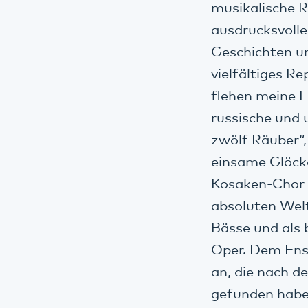
musikalische R
ausdrucksvoll
Geschichten u
vielfältiges R
flehen meine L
russische und 
zwölf Räuber“,
einsame Glöck
Kosaken-Chor s
absoluten Wel
Bässe und als 
Oper. Dem Ens
an, die nach d
gefunden habe