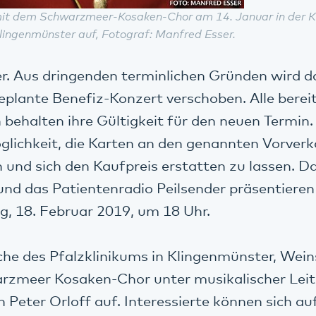
 mit dem Schwarzmeer-Kosaken-Chor am 14. Januar in der Kl
Klingenmünster auf, Fotograf: Manfred Esser.
r. Aus dringenden terminlichen Gründen wird d
plante Benefiz-Konzert verschoben. Alle bere
 behalten ihre Gültigkeit für den neuen Termin.
glichkeit, die Karten an den genannten Vorverk
und sich den Kaufpreis erstatten zu lassen. D
und das Patientenradio Peilsender präsentiere
, 18. Februar 2019, um 18 Uhr.
irche des Pfalzklinikums in Klingenmünster, Wei
warzmeer Kosaken-Chor unter musikalischer Lei
 Peter Orloff auf. Interessierte können sich au