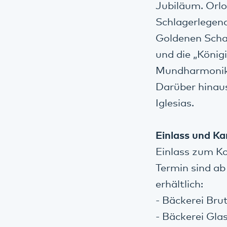
Jubiläum. Orlo
Schlagerlegen
Goldenen Schal
und die „König
Mundharmonika“
Darüber hinaus
Iglesias.
Einlass und Ka
Einlass zum Ko
Termin sind ab
erhältlich:
- Bäckerei Bru
- Bäckerei Glas