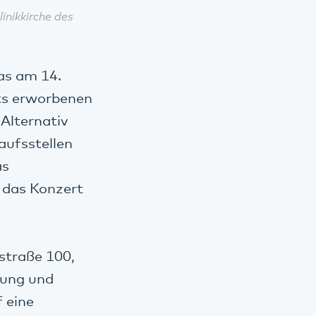
inikkirche des
as am 14.
its erworbenen
 Alternativ
aufsstellen
as
n das Konzert
nstraße 100,
tung und
f eine