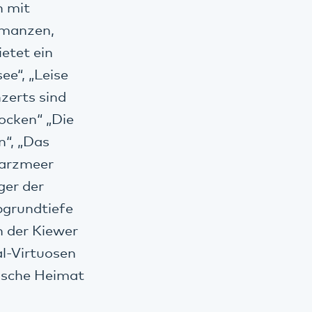
n mit
omanzen,
etet ein
ee“, „Leise
zerts sind
ocken“ „Die
n“, „Das
warzmeer
ger der
grundtiefe
n der Kiewer
l-Virtuosen
lische Heimat