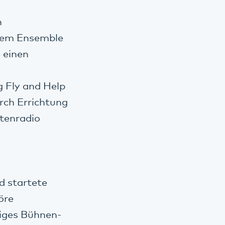
n
inem Ensemble
 einen
g Fly and Help
rch Errichtung
ntenradio
d startete
öre
riges Bühnen-