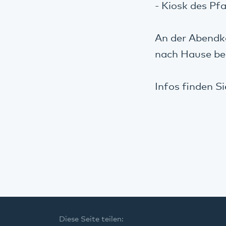
- Kiosk des Pf
An der Abendka
nach Hause bes
Infos finden S
Diese Seite teilen: