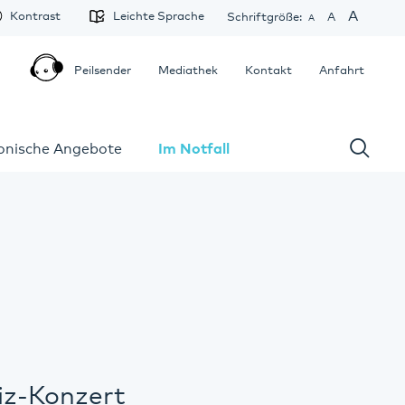
A
Kontrast
Leichte Sprache
Schriftgröße:
A
A
Peilsender
Mediathek
Kontakt
Anfahrt
fonische Angebote
Im Notfall
iz-Konzert