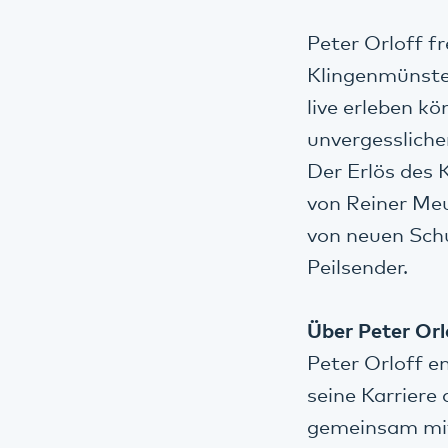
Peter Orloff f
Klingenmünste
live erleben k
unvergesslich
Der Erlös des 
von Reiner Meu
von neuen Schu
Peilsender.
Über Peter Orl
Peter Orloff e
seine Karriere
gemeinsam mit 