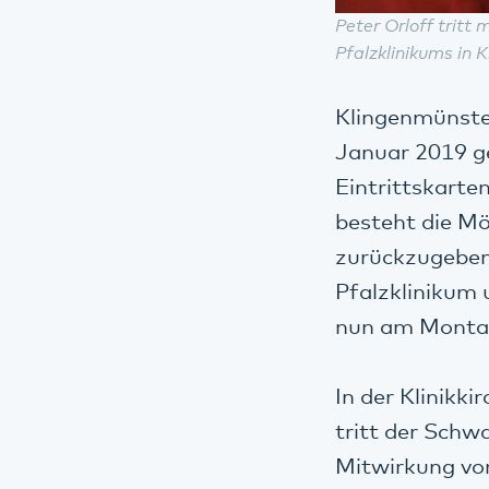
Peter Orloff tritt
Pfalzklinikums in 
Klingenmünste
Januar 2019 ge
Eintrittskarten
besteht die Mö
zurückzugeben 
Pfalzklinikum 
nun am Montag
In der Klinikk
tritt der Sch
Mitwirkung von