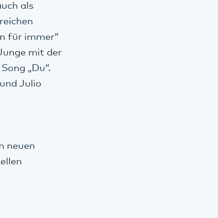
auch als
reichen
en für immer“
„Junge mit der
 Song „Du“.
und Julio
en neuen
ellen