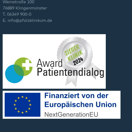
Weinstraße 100
76889 Klingenmünster
T. 06349 900-0
E.
info
@
pfalzklinikum.de