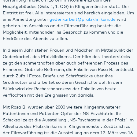
Vorführung findet um 18 Uhr im Konferenzraum des
Hauptgebäudes (Geb. 1, 1. OG) in Klingenmünster statt. Der
Eintritt ist frei. Alle Interessierten sind herzlich eingeladen. Um
eine Anmeldung unter
gedenkarbeit
@
pfalzklinikum.de
wird
gebeten. Im Anschluss an die Filmvorführung besteht die
Möglichkeit, miteinander ins Gespräch zu kommen und die
Eindrücke des Abends zu teilen.
In diesem Jahr stehen Frauen und Mädchen im Mittelpunkt der
Gedenkarbeit des Pfalzklinikums. Der Film des Theaterstücks
zeigt den schmerzhaften aber auch befreienden Prozess des
Erinnerns: Gabriele Bußmann, die Enkelin von Rosa B., entdeckt
durch Zufall Fotos, Briefe und Schriftstücke über ihre
Großmutter und arbeitet so deren Geschichte auf. In dem
Stück wird der Rechercheprozess der Enkelin von heute
verflochten mit den Ereignissen von damals.
Mit Rosa B. wurden über 2000 weitere Klingenmünsterer
Patientinnen und Patienten Opfer der NS-Psychiatrie. Ihr
Schicksal zeigt die Ausstellung „NS-Psychiatrie in der Pfalz“ im
Alleehaus des Pfalzklinikums in Klingenmünster. Zusätzlich zu
der Filmvorführung ist die Ausstellung an dem 12. März von 16