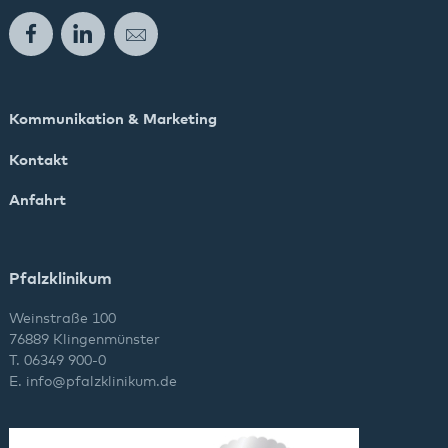
Facebook
LinkedIn
E-Mail
Kommunikation & Marketing
Kontakt
Anfahrt
Pfalzklinikum
Weinstraße 100
76889 Klingenmünster
T. 06349 900-0
E.
info
@
pfalzklinikum.de