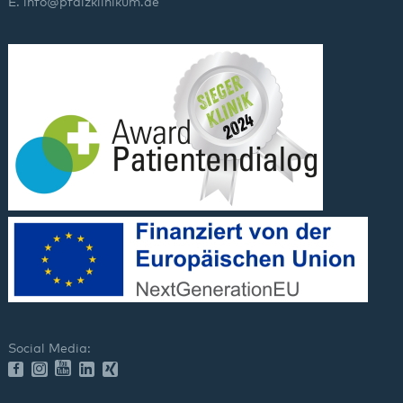
E.
info
@
pfalzklinikum.de
Social Media: