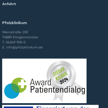
Anfahrt
Pfalzklinikum
Weinstraße 100
76889 Klingenmünster
T. 06349 900-0
E.
info
@
pfalzklinikum.de