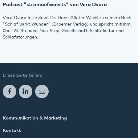
Podcast "stromaufwaerts" von Vera Dvora
Vera Dvora interviewt Dr. Hans-Günter Weeß zu seinem Buch
"Schlaf wirkt Wunder" (Droemer Verlag) und spricht mit ihm
über 24-Stunden-Non-Stop-Gesellschaft, Schlafkultur und
Schlafstörungen.
Diese Seite teilen:
Facebook
LinkedIn
E-Mail
Kommunikation & Marketing
Kontakt