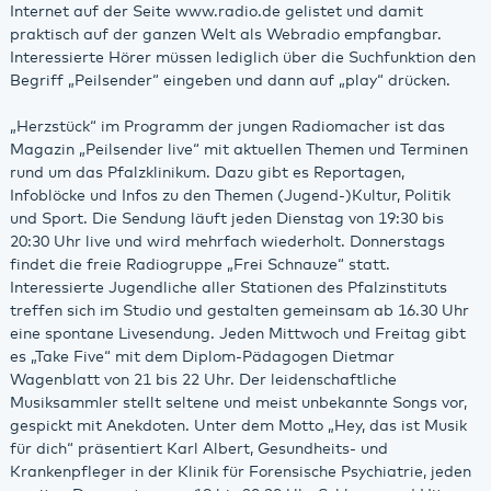
Internet auf der Seite www.radio.de gelistet und damit
praktisch auf der ganzen Welt als Webradio empfangbar.
Interessierte Hörer müssen lediglich über die Suchfunktion den
Begriff „Peilsender“ eingeben und dann auf „play“ drücken.
„Herzstück“ im Programm der jungen Radiomacher ist das
Magazin „Peilsender live“ mit aktuellen Themen und Terminen
rund um das Pfalzklinikum. Dazu gibt es Reportagen,
Infoblöcke und Infos zu den Themen (Jugend-)Kultur, Politik
und Sport. Die Sendung läuft jeden Dienstag von 19:30 bis
20:30 Uhr live und wird mehrfach wiederholt. Donnerstags
findet die freie Radiogruppe „Frei Schnauze“ statt.
Interessierte Jugendliche aller Stationen des Pfalzinstituts
treffen sich im Studio und gestalten gemeinsam ab 16.30 Uhr
eine spontane Livesendung. Jeden Mittwoch und Freitag gibt
es „Take Five“ mit dem Diplom-Pädagogen Dietmar
Wagenblatt von 21 bis 22 Uhr. Der leidenschaftliche
Musiksammler stellt seltene und meist unbekannte Songs vor,
gespickt mit Anekdoten. Unter dem Motto „Hey, das ist Musik
für dich“ präsentiert Karl Albert, Gesundheits- und
Krankenpfleger in der Klinik für Forensische Psychiatrie, jeden