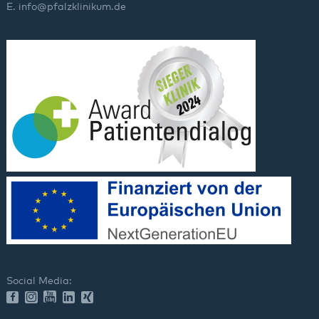
E.
info
@
pfalzklinikum.de
Social Media: