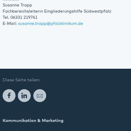
Susanne Trapp
Fachbereichsleiterin Eingliederungshilfe Südwestpfalz
Tel. 06331 219761
E-Mail:
susanne.trapp
@
pfalzklinikum.de
Diese Seite teilen:
Facebook
LinkedIn
E-Mail
Kommunikation & Marketing