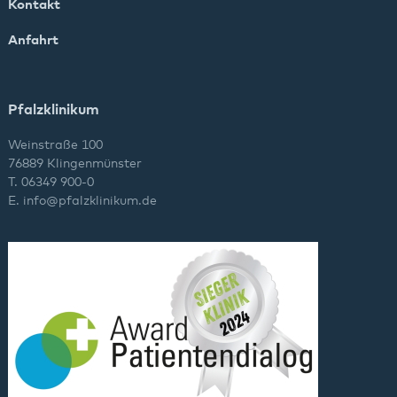
Kontakt
Anfahrt
Pfalzklinikum
Weinstraße 100
76889 Klingenmünster
T. 06349 900-0
E.
info
@
pfalzklinikum.de