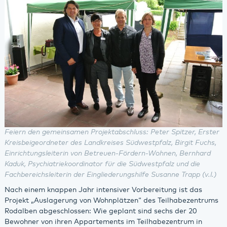
Feiern den gemeinsamen Projektabschluss: Peter Spitzer, Erster
Kreisbeigeordneter des Landkreises Südwestpfalz, Birgit Fuchs,
Einrichtungsleiterin von Betreuen-Fördern-Wohnen, Bernhard
Kaduk, Psychiatriekoordinator für die Südwestpfalz und die
Fachbereichsleiterin der Eingliederungshilfe Susanne Trapp (v.l.)
Nach einem knappen Jahr intensiver Vorbereitung ist das
Projekt „Auslagerung von Wohnplätzen“ des Teilhabezentrums
Rodalben abgeschlossen: Wie geplant sind sechs der 20
Bewohner von ihren Appartements im Teilhabezentrum in