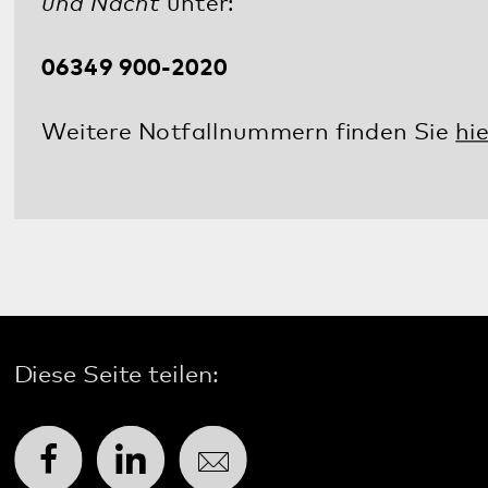
E.
info
@
pfalzklinikum.de