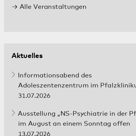
Sie benötigen Hilfe? Ihnen oder einem
Familienmitglied geht es schlecht? Ärztliche
Hilfe wird so schnell wie möglich benötigt?
In dringenden Fällen erreichen Sie uns
Tag
und Nacht
unter:
06349 900-2020
Weitere Notfallnummern finden Sie
hier
.
Diese Seite teilen: