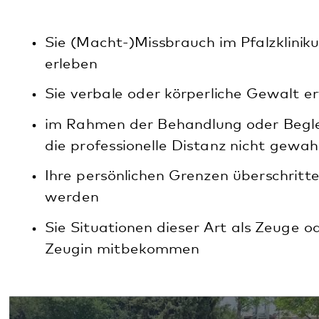
werden
Sie Situationen dieser Art als Zeuge oder
Zeugin mitbekommen
Vertrauensperson für Patient*innen und
Klient*innen: Ombudsfrau Barbara Dees
Dieser Inhalt wird durch Dritte gehostet. Durch die
Anzeige des externen Inhalts akzeptieren Sie die
Datenschutzbestimmungen
von youtube.com.
Video laden
Video laden und nicht erneut fragen
Hier stellt die Ombudsfrau Barbara Dees ihre
Arbeit in einem Video vor.