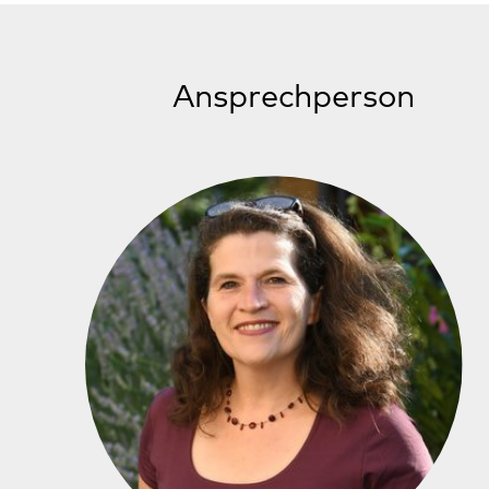
Barbara Dees
Vertrauensperson für Prävention von
(Macht-)Missbrauch und Gewalt
0172 / 3945736
Sprechstunde: dienstags, 15-16 Uhr. Außerhalb de
Sprechzeiten können Anrufende eine Nachricht
hinterlassen.