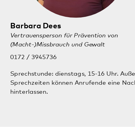
Veranstaltungen
Ausstellung „NS-Psychiatrie in der Pfalz“
im August an einem Sonntag offen
23.08.2026
· Klingenmünster
Zweitägiges Schlafseminar für Menschen
mit Ein- und Durchschlafstörungen
05.10.2026
· Digitale Veranstaltung
Alle Veranstaltungen