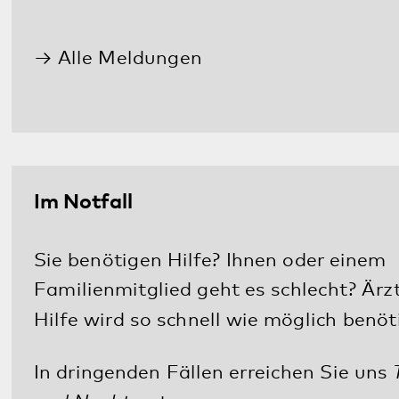
Facebook
LinkedIn
E-Mail
Kommunikation & Marketing
Kontakt
Anfahrt
Pfalzklinikum
Weinstraße 100
76889 Klingenmünster
T. 06349 900-0