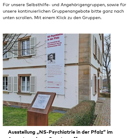
Für unsere Selbsthilfe- und Angehörigengruppen, sowie für
August 2026
unsere kontinuierlichen Gruppenangebote bitte ganz nach
Bad Bergzabern
unten scrollen.
Mit einem Klick zu den Gruppen.
Oktober 2026
Dahn
Dezember 2026
Kaiserslautern
Klingenmünster
Kusel
Landau
Maikammer
Pirmasens
Rockenhausen
Ausstellung „NS-Psychiatrie in der Pfalz“ im