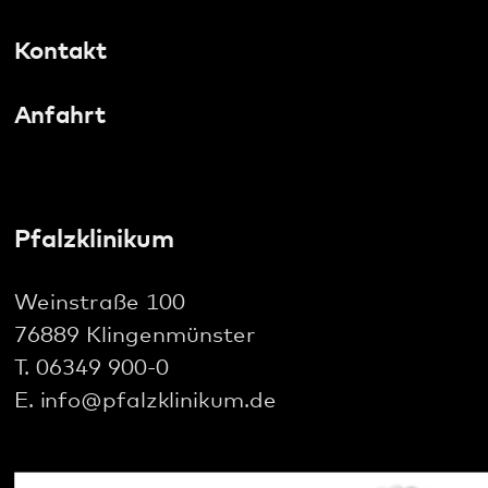
Maikammer
Pfalzklinikum
Weinstraße 100
Pirmasens
76889 Klingenmünster
T. 06349 900-0
Rockenhausen
E.
info
@
pfalzklinikum.de
Rodalben
Speyer
Wörth