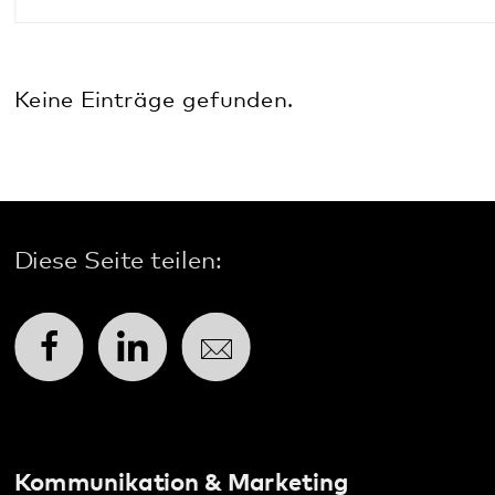
Keine Einträge gefunden.
Online-Veranstaltung
Annweiler
Diese Seite teilen:
Bad Bergzabern
Facebook
LinkedIn
E-Mail
Dahn
Kaiserslautern
Kommunikation & Marketing
Klingenmünster
Kontakt
Kusel
Anfahrt
Landau